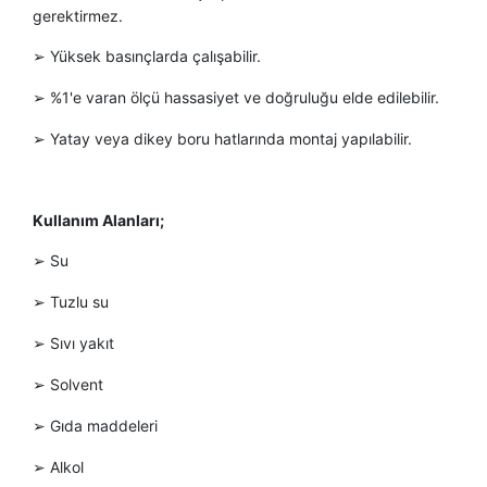
gerektirmez.
Yüksek basınçlarda çalışabilir.
➢
%1'e varan ölçü hassasiyet ve doğruluğu elde edilebilir.
➢
Yatay veya dikey boru hatlarında montaj yapılabilir.
➢
Kullanım Alanları;
Su
➢
Tuzlu su
➢
Sıvı yakıt
➢
Solvent
➢
Gıda maddeleri
➢
Alkol
➢