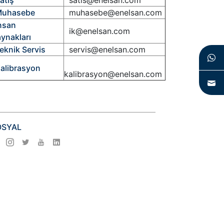
uhasebe
muhasebe@enelsan.com
nsan
ik@enelsan.com
ynakları
knik Servis
servis@enelsan.com
librasyon
kalibrasyon@enelsan.com
OSYAL