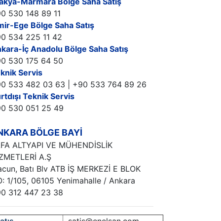
akya-Marmara Bölge Saha Satış
0 530 148 89 11
zmir-Ege Bölge Saha Satış
0 534 225 11 42
kara-İç Anadolu Bölge Saha Satış
0 530 175 64 50
knik Servis
0 533 482 03 63 | +90 533 764 89 26
rtdışı Teknik Servis
0 530 051 25 49
NKARA BÖLGE BAYİ
FA ALTYAPI VE MÜHENDİSLİK
ZMETLERİ A.Ş
cun, Batı Blv ATB İŞ MERKEZİ E BLOK
: 1/105, 06105 Yenimahalle / Ankara
0 312 447 23 38
atış
satis@enelsan.com