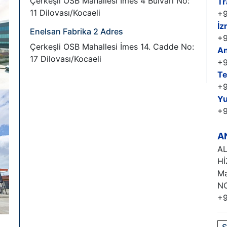
Çerkeşli OSB Mahallesi İmes 4 Bulvarı No:
Tr
11 Dilovası/Kocaeli
+9
İ
Enelsan Fabrika 2 Adres
+9
Çerkeşli OSB Mahallesi İmes 14. Cadde No:
An
17 Dilovası/Kocaeli
+9
Te
+9
Yu
+9
A
AL
Hİ
Ma
NO
+9
S