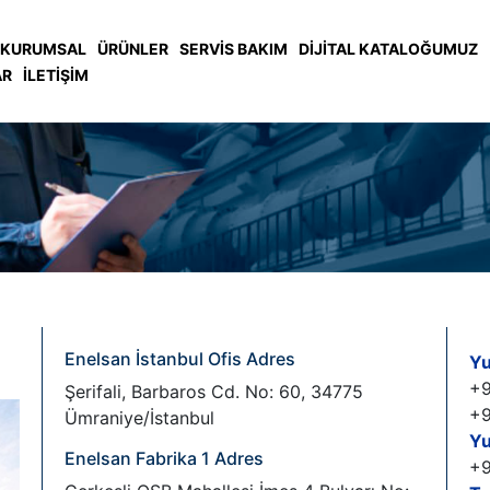
KURUMSAL
ÜRÜNLER
SERVIS BAKIM
DİJİTAL KATALOĞUMUZ
AR
İLETIŞIM
Enelsan İstanbul Ofis Adres
Yur
+9
Şerifali, Barbaros Cd. No: 60, 34775
+9
Ümraniye/İstanbul
Yu
Enelsan Fabrika 1 Adres
+9