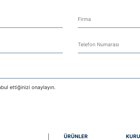
ul ettiğinizi onaylayın.
ÜRÜNLER
KUR