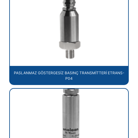
PASLANMAZ GÖSTERGESİZ BASINÇ TRANSMİTTERİ ETRANS-
P04