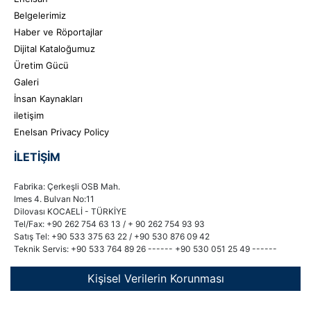
Belgelerimiz
Haber ve Röportajlar
Dijital Kataloğumuz
Üretim Gücü
Galeri
İnsan Kaynakları
iletişim
Enelsan Privacy Policy
İLETIŞIM
Fabrika: Çerkeşli OSB Mah.
Imes 4. Bulvarı No:11
Dilovası KOCAELİ - TÜRKİYE
Tel/Fax: +90 262 754 63 13 / + 90 262 754 93 93
Satış Tel: +90 533 375 63 22 / +90 530 876 09 42
Teknik Servis: +90 533 764 89 26 ------ +90 530 051 25 49 ------
Kişisel Verilerin Korunması