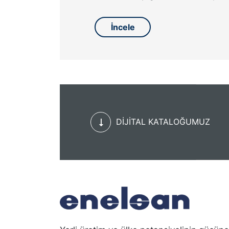
İncele
DİJİTAL KATALOĞUMUZ