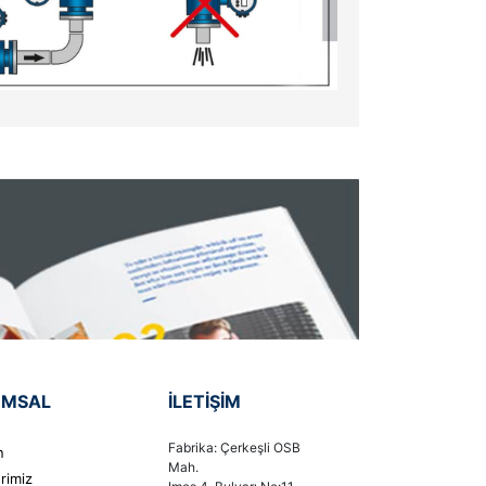
UMSAL
İLETIŞIM
Fabrika: Çerkeşli OSB
n
Mah.
rimiz