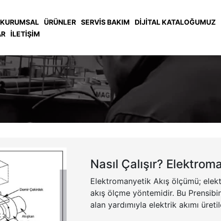
KURUMSAL
ÜRÜNLER
SERVIS BAKIM
DİJİTAL KATALOĞUMUZ
AR
İLETIŞIM
Nasıl Çalışır? Elektro
Elektromanyetik Akış ölçümü; elek
akış ölçme yöntemidir. Bu Prensibin
alan yardımıyla elektrik akımı üreti