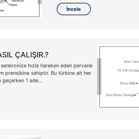
İncele
IL ÇALIŞIR.?
le senkronize hızla hareken eden pervane
 prensibine sahiptir. Bu türbine ait her
n geçerken 1 ade…